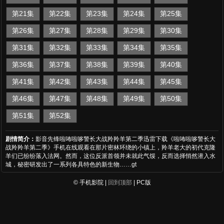
第21集
第22集
第23集
第24集
第25集
第26集
第27集
第28集
第29集
第30集
第31集
第32集
第33集
第34集
第35集
第36集
第37集
第38集
第39集
第40集
第41集
第42集
第43集
第44集
第45集
第46集
第47集
第48集
第49集
第50集
第51集
第52集
剧情简介：
影音先锋啦咘啦哆警长大战羚羚羊第二季迅雷下载《啦咘啦哆警长大
战羚羚羊第二季》手机在线观看在那片密林环绕的小镇上，羚羊老大的初代克隆
羊们已纷纷落入法网。然而，这位反派首领并未就此气馁，反而选择悄然潜入水
城，秘密研发出了一系列各具特色的新生物……gt
© 手机影院 |
回到顶部
| PC版