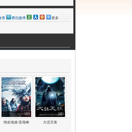
微博
腾讯微博
更多
HD
HD
绝命海拔/圣母峰
大话天珠