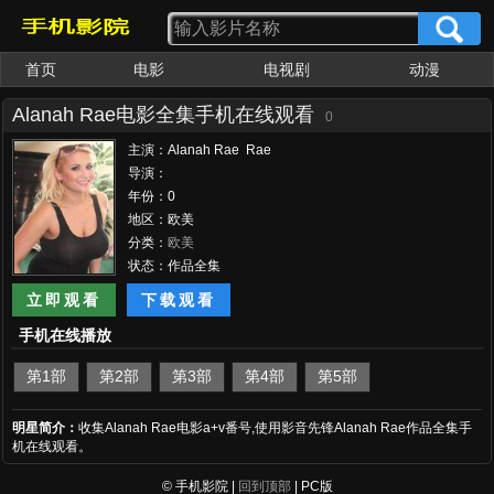
首页
电影
电视剧
动漫
Alanah Rae电影全集手机在线观看
0
主演：Alanah Rae Rae
Alanah Alanah Rae
导演：
年份：0
地区：欧美
分类：
欧美
状态：作品全集
立即观看
下载观看
手机在线播放
第1部
第2部
第3部
第4部
第5部
明星简介：
收集Alanah Rae电影a+v番号,使用影音先锋Alanah Rae作品全集手
机在线观看。
© 手机影院 |
回到顶部
| PC版