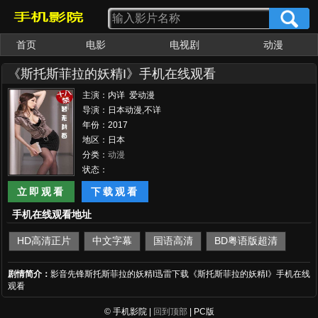
首页
电影
电视剧
动漫
《斯托斯菲拉的妖精I》手机在线观看
主演：内详 爱动漫
导演：日本动漫,不详
年份：2017
地区：日本
分类：
动漫
状态：
立即观看
下载观看
手机在线观看地址
HD高清正片
中文字幕
国语高清
BD粤语版超清
剧情简介：
影音先锋斯托斯菲拉的妖精I迅雷下载《斯托斯菲拉的妖精I》手机在线
观看
© 手机影院 |
回到顶部
| PC版